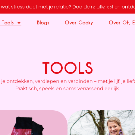
wat stress doet met je relatie?
Doe de
en ontdek j
relatietest
 Tools
Blogs
Over Cocky
Over Oh, E
TOOLS
je ontdekken, verdiepen en verbinden – met je lijf, je lief
Praktisch, speels en soms verrassend eerlijk.