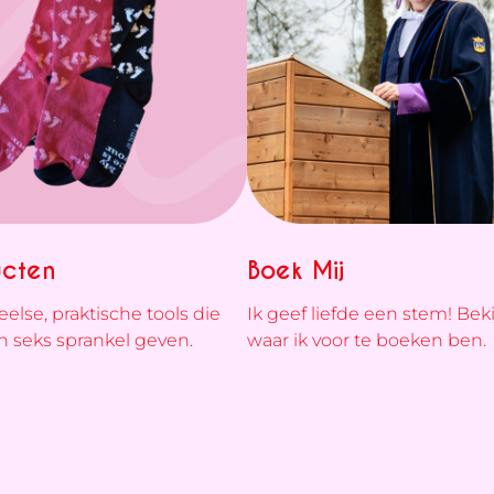
ucten
Boek Mij
eelse, praktische tools die
Ik geef liefde een stem! Beki
en seks sprankel geven.
waar ik voor te boeken ben.