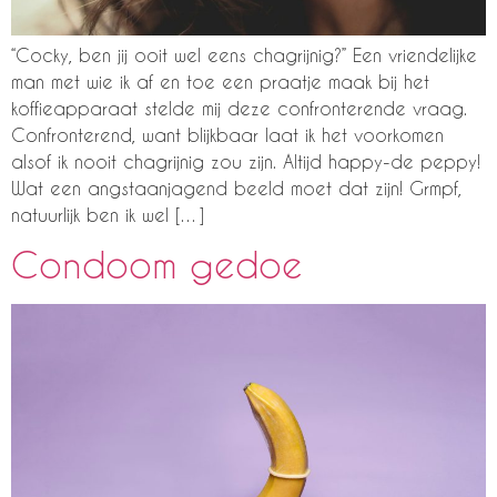
“Cocky, ben jij ooit wel eens chagrijnig?” Een vriendelijke
man met wie ik af en toe een praatje maak bij het
koffieapparaat stelde mij deze confronterende vraag.
Confronterend, want blijkbaar laat ik het voorkomen
alsof ik nooit chagrijnig zou zijn. Altijd happy-de peppy!
Wat een angstaanjagend beeld moet dat zijn! Grmpf,
natuurlijk ben ik wel […]
Condoom gedoe