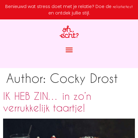
Benieuwd wat stress doet met je relatie?
Doe de
relatietest
en ontdek jullie stijl.
Author:
Cocky Drost
IK HEB ZIN… in zo’n
verrukkelijk taartje!