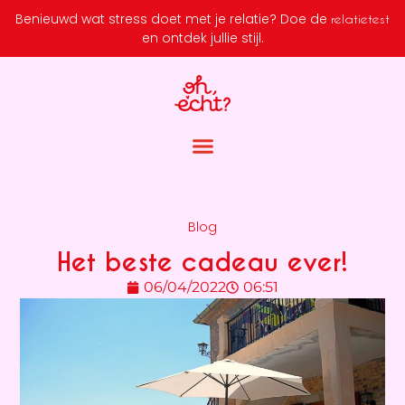
Benieuwd wat stress doet met je relatie?
Doe de
relatietest
en ontdek jullie stijl.
Blog
Het beste cadeau ever!
06/04/2022
06:51