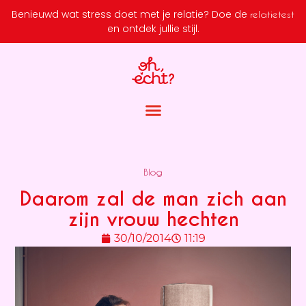
Benieuwd wat stress doet met je relatie?
Doe de
relatietest
en ontdek jullie stijl.
Blog
Daarom zal de man zich aan
zijn vrouw hechten
30/10/2014
11:19