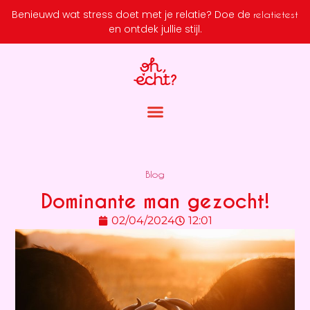
Benieuwd wat stress doet met je relatie?
Doe de
relatietest
en ontdek jullie stijl.
Blog
Dominante man gezocht!
02/04/2024
12:01