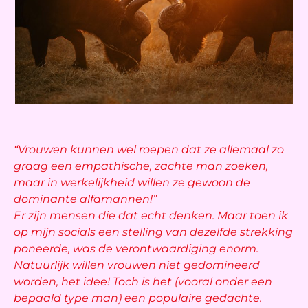
“Vrouwen kunnen wel roepen dat ze allemaal zo
graag een empathische, zachte man zoeken,
maar in werkelijkheid willen ze gewoon de
dominante alfamannen!”
Er zijn mensen die dat echt denken. Maar toen ik
op mijn socials een stelling van dezelfde strekking
poneerde, was de verontwaardiging enorm.
Natuurlijk willen vrouwen niet gedomineerd
worden, het idee! Toch is het (vooral onder een
bepaald type man) een populaire gedachte.