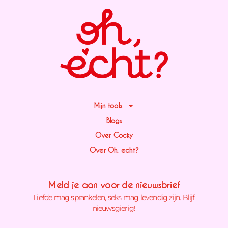
Oh, echt?
Tools voor een rijker
liefdesleven
Om te ontdekken, verdiepen en verbinden.
ONTDEK DE TOOLS