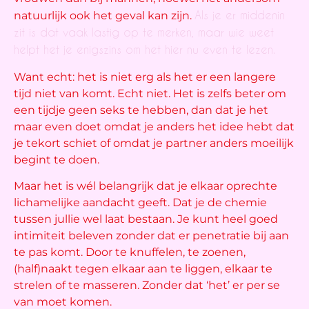
Als je er middenin
natuurlijk ook het geval kan zijn.
zit is dat vaak lastig op te merken, maar wie weet
helpt het je enigszins om het hier nu even te lezen.
Want echt: het is niet erg als het er een langere
tijd niet van komt. Echt niet. Het is zelfs beter om
een tijdje geen seks te hebben, dan dat je het
maar even doet omdat je anders het idee hebt dat
je tekort schiet of omdat je partner anders moeilijk
begint te doen.
Maar het is wél belangrijk dat je elkaar oprechte
lichamelijke aandacht geeft. Dat je de chemie
tussen jullie wel laat bestaan. Je kunt heel goed
intimiteit beleven zonder dat er penetratie bij aan
te pas komt. Door te knuffelen, te zoenen,
(half)naakt tegen elkaar aan te liggen, elkaar te
strelen of te masseren. Zonder dat ‘het’ er per se
van moet komen.