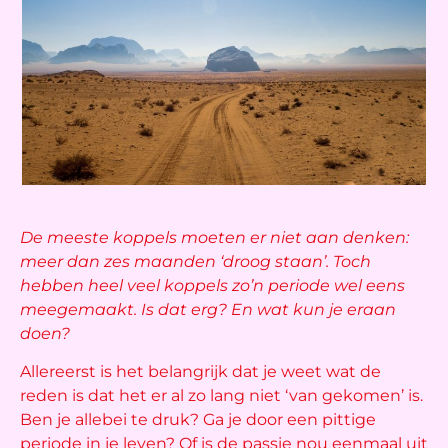
De meeste koppels moeten er niet aan denken:
meer dan zes maanden ‘droog staan’. Toch
hebben heel veel koppels zo’n periode wel eens
meegemaakt. Is dat erg? En wat kun je eraan
doen?
Allereerst is het belangrijk dat je weet wat de
reden is dat het er al zo lang niet ‘van gekomen’ is.
Ben je allebei te druk? Ga je door een pittige
periode in je leven? Of is de passie nou eenmaal uit