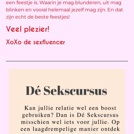
een feestje is. Waarin je mag blunderen, uit mag
blinken en vooral helemaal jezelf mag zijn. En dat
zijn echt de beste feestjes!
Veel plezier!
XoXo de sexfluencer