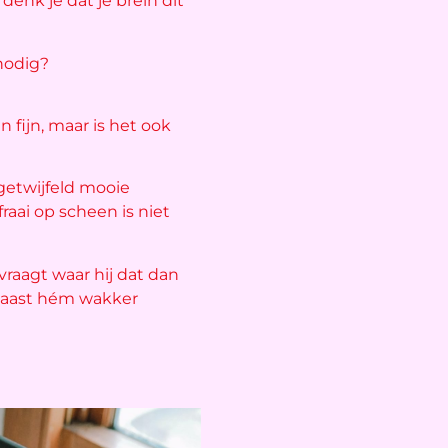
enk je dat je brein dit
 nodig?
n fijn, maar is het ook
ngetwijfeld mooie
raai op scheen is niet
raagt waar hij dat dan
 naast hém wakker