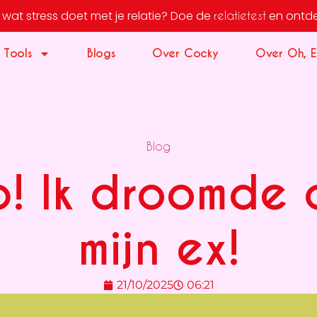
wat stress doet met je relatie?
Doe de
en ontdek j
relatietest
 Tools
Blogs
Over Cocky
Over Oh, E
Blog
p! Ik droomde 
mijn ex!
21/10/2025
06:21