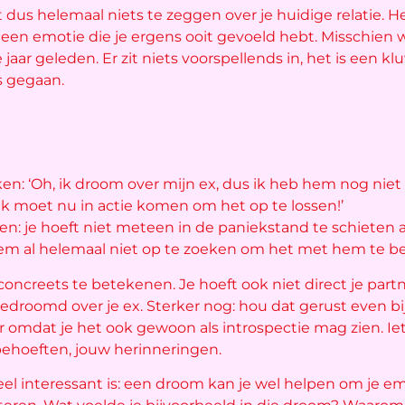
 dus helemaal niets te zeggen over je huidige relatie.
 een emotie die je ergens ooit gevoeld hebt. Misschien w
aar geleden. Er zit niets voorspellends in, het is een k
s gegaan.
n: ‘Oh, ik droom over mijn ex, dus ik heb hem nog niet l
 ik moet nu in actie komen om het op te lossen!’
ellen: je hoeft niet meteen in de paniekstand te schieten
 hem al helemaal niet op te zoeken om het met hem te b
concreets te betekenen. Je hoeft ook niet direct je part
roomd over je ex. Sterker nog: hou dat gerust even bij j
omdat je het ook gewoon als introspectie mag zien. Iets
behoeften, jouw herinneringen.
 interessant is: een droom kan je wel helpen om je emo