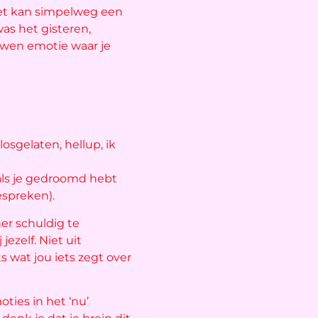
 Het kan simpelweg een
as het gisteren,
luwen emotie waar je
osgelaten, hellup, ik
 als je gedroomd hebt
espreken).
ner schuldig te
ezelf. Niet uit
 wat jou iets zegt over
ties in het ‘nu’