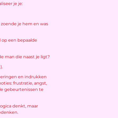
iseer je je:
d, zoende je hem en was
l op een bepaalde
de man die naast je ligt?
).
nneringen en indrukken
ies: frustratie, angst,
e gebeurtenissen te
 logica denkt, maar
bedenken.