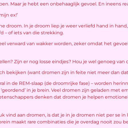
 slapen. Maar je hebt een onbehaaglijk gevoel. En ineens real
ijn ex!’
e droom. In je droom liep je weer verliefd hand in han
fd – of iets van die strekking.
 heel verward van wakker worden, zeker omdat het gevoe
tellen? Zijn er nog losse eindjes? Hou je wel genoeg van 
sch bekijken (want dromen zijn in feite niet meer dan dat
oral in de REM-slaap (de droomrijke fase) – worden heri
geordend’ in je brein. Veel dromen zijn geladen met emot
Wetenschappers denken dat dromen je helpen emotionel
k vind aan dromen, is dat je in je dromen niet per se in
e brein maakt rare combinaties die je overdag nooit zou 