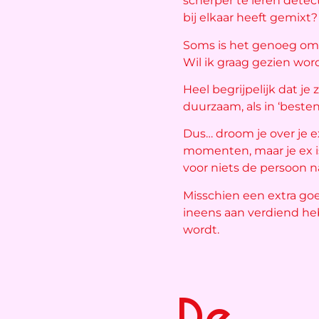
scherper te leren detec
bij elkaar heeft gemixt?
Soms is het genoeg om e
Wil ik graag gezien wo
Heel begrijpelijk dat je
duurzaam, als in ‘beste
Dus… droom je over je e
momenten, maar je ex is 
voor niets de persoon n
Misschien een extra goe
ineens aan verdiend heb
wordt.
De