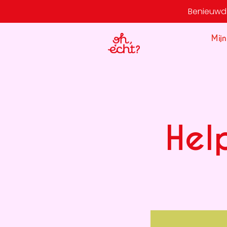
Benieuwd 
Mijn
Hel