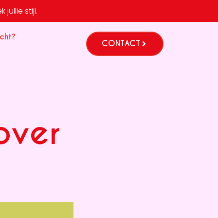
ullie stijl.
cht?
CONTACT
over