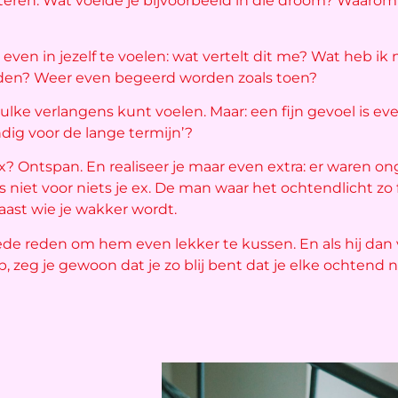
teren. Wat voelde je bijvoorbeeld in die droom? Waarom d
ven in jezelf te voelen: wat vertelt dit me? Wat heb ik
rden? Weer even begeerd worden zoals toen?
 zulke verlangens kunt voelen. Maar: een fijn gevoel is eve
ndig voor de lange termijn’?
x? Ontspan. En realiseer je maar even extra: er waren o
niet voor niets je ex. De man waar het ochtendlicht zo f
aast wie je wakker wordt.
de reden om hem even lekker te kussen. En als hij dan v
, zeg je gewoon dat je zo blij bent dat je elke ochtend