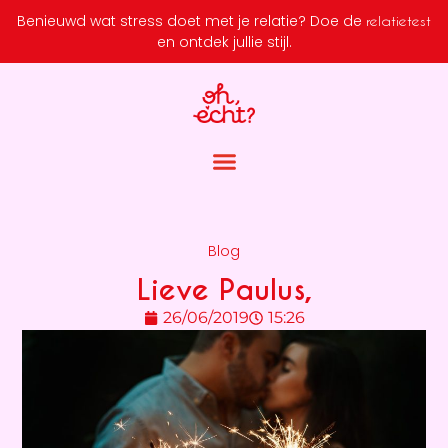
Benieuwd wat stress doet met je relatie?
Doe de
relatietest
en ontdek jullie stijl.
Blog
Lieve Paulus,
26/06/2019
15:26