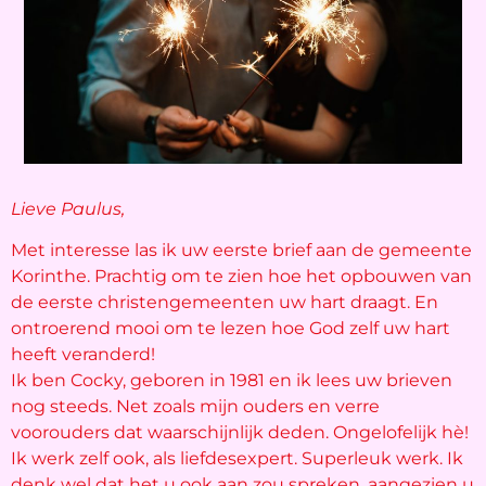
Lieve Paulus,
Met interesse las ik uw eerste brief aan de gemeente
Korinthe. Prachtig om te zien hoe het opbouwen van
de eerste christengemeenten uw hart draagt. En
ontroerend mooi om te lezen hoe God zelf uw hart
heeft veranderd!
Ik ben Cocky, geboren in 1981 en ik lees uw brieven
nog steeds. Net zoals mijn ouders en verre
voorouders dat waarschijnlijk deden. Ongelofelijk hè!
Ik werk zelf ook, als liefdesexpert. Superleuk werk. Ik
denk wel dat het u ook aan zou spreken, aangezien u