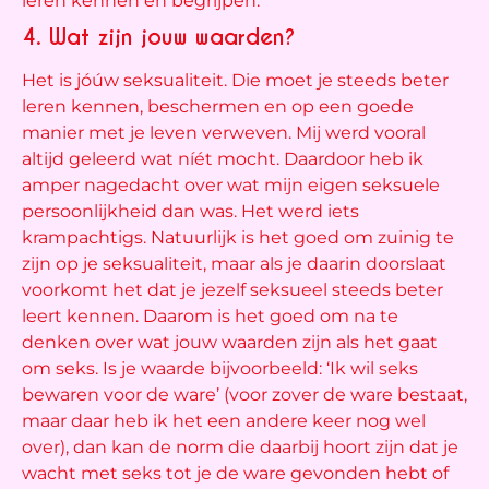
leren kennen en begrijpen.
4. Wat zijn jouw waarden?
Het is jóúw seksualiteit. Die moet je steeds beter
leren kennen, beschermen en op een goede
manier met je leven verweven. Mij werd vooral
altijd geleerd wat níét mocht. Daardoor heb ik
amper nagedacht over wat mijn eigen seksuele
persoonlijkheid dan was. Het werd iets
krampachtigs. Natuurlijk is het goed om zuinig te
zijn op je seksualiteit, maar als je daarin doorslaat
voorkomt het dat je jezelf seksueel steeds beter
leert kennen. Daarom is het goed om na te
denken over wat jouw waarden zijn als het gaat
om seks. Is je waarde bijvoorbeeld: ‘Ik wil seks
bewaren voor de ware’ (voor zover de ware bestaat,
maar daar heb ik het een andere keer nog wel
over), dan kan de norm die daarbij hoort zijn dat je
wacht met seks tot je de ware gevonden hebt of