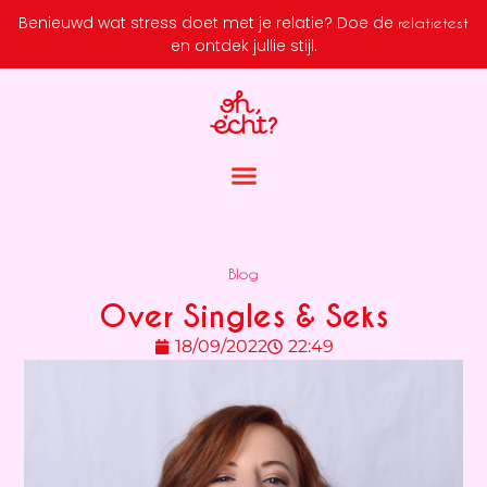
Benieuwd wat stress doet met je relatie?
Doe de
relatietest
en ontdek jullie stijl.
Blog
Over Singles & Seks
18/09/2022
22:49