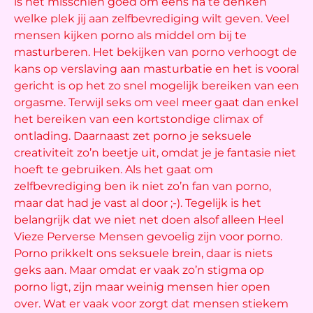
is het misschien goed om eens na te denken
welke plek jij aan zelfbevrediging wilt geven. Veel
mensen kijken porno als middel om bij te
masturberen. Het bekijken van porno verhoogt de
kans op verslaving aan masturbatie en het is vooral
gericht is op het zo snel mogelijk bereiken van een
orgasme. Terwijl seks om veel meer gaat dan enkel
het bereiken van een kortstondige climax of
ontlading. Daarnaast zet porno je seksuele
creativiteit zo’n beetje uit, omdat je je fantasie niet
hoeft te gebruiken. Als het gaat om
zelfbevrediging ben ik niet zo’n fan van porno,
maar dat had je vast al door ;-). Tegelijk is het
belangrijk dat we niet net doen alsof alleen Heel
Vieze Perverse Mensen gevoelig zijn voor porno.
Porno prikkelt ons seksuele brein, daar is niets
geks aan. Maar omdat er vaak zo’n stigma op
porno ligt, zijn maar weinig mensen hier open
over. Wat er vaak voor zorgt dat mensen stiekem