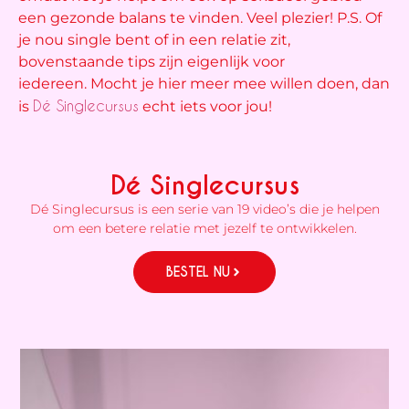
een gezonde balans te vinden. Veel plezier! P.S. Of
je nou single bent of in een relatie zit,
bovenstaande tips zijn eigenlijk voor
iedereen. Mocht je hier meer mee willen doen, dan
Dé Singlecursus
is
echt iets voor jou!
Dé Singlecursus
Dé Singlecursus is een serie van 19 video’s die je helpen
om een betere relatie met jezelf te ontwikkelen.
BESTEL NU