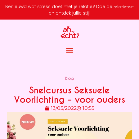
Benieuwd wat stress doet met je relatie?
Doe de
relatietest
en ontdek jullie stijl.
Blog
Snelcursus Seksuele
Voorlichting – voor ouders
13/05/2022
10:55