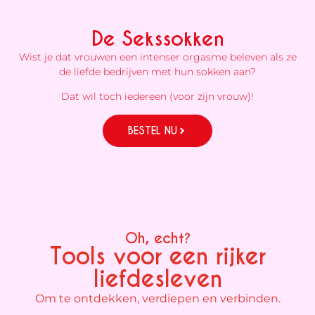
De Sekssokken
Wist je dat vrouwen een intenser orgasme beleven als ze
de liefde bedrijven met hun sokken aan?
Dat wil toch iedereen (voor zijn vrouw)!
BESTEL NU
Oh, echt?
Tools voor een rijker
liefdesleven
Om te ontdekken, verdiepen en verbinden.