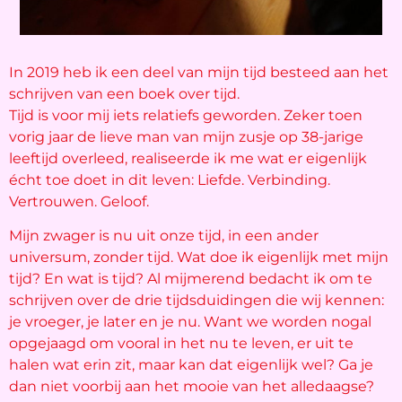
In 2019 heb ik een deel van mijn tijd besteed aan het
schrijven van een boek over tijd.
Tijd is voor mij iets relatiefs geworden. Zeker toen
vorig jaar de lieve man van mijn zusje op 38-jarige
leeftijd overleed, realiseerde ik me wat er eigenlijk
écht toe doet in dit leven: Liefde. Verbinding.
Vertrouwen. Geloof.
Mijn zwager is nu uit onze tijd, in een ander
universum, zonder tijd. Wat doe ik eigenlijk met mijn
tijd? En wat is tijd? Al mijmerend bedacht ik om te
schrijven over de drie tijdsduidingen die wij kennen:
je vroeger, je later en je nu. Want we worden nogal
opgejaagd om vooral in het nu te leven, er uit te
halen wat erin zit, maar kan dat eigenlijk wel? Ga je
dan niet voorbij aan het mooie van het alledaagse?