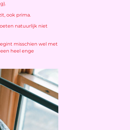
g).
t, ook prima.
moeten natuurlijk niet
egint misschien wel met
k een heel enge