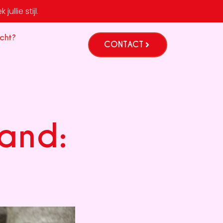
ullie stijl.
cht?
CONTACT
and: