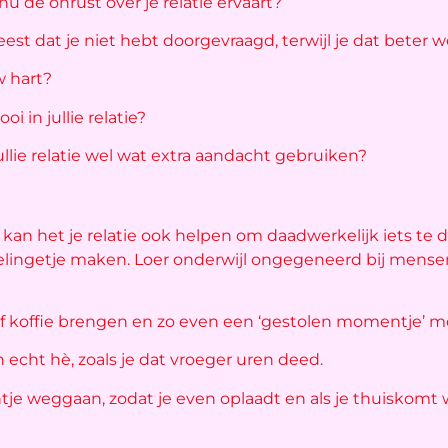
nu de onrust over je relatie ervaart?
st dat je niet hebt doorgevraagd, terwijl je dat beter
w hart?
i in jullie relatie?
llie relatie wel wat extra aandacht gebruiken?
kan het je relatie ook helpen om daadwerkelijk iets te 
elingetje maken. Loer onderwijl ongegeneerd bij mense
of koffie brengen en zo even een ‘gestolen momentje’ m
 echt hè, zoals je dat vroeger uren deed.
htje weggaan, zodat je even oplaadt en als je thuiskomt 