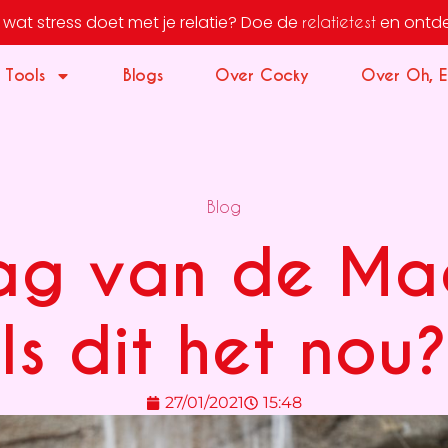
wat stress doet met je relatie?
Doe de
en ontdek j
relatietest
 Tools
Blogs
Over Cocky
Over Oh, E
Blog
ag van de Ma
Is dit het nou?
27/01/2021
15:48