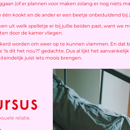
gaan (of er plannen voor maken zolang er nog niets ma
 één kookt en de ander er een beetje onbeduidend bij zi
ven uit welk spelletje er bij jullie beiden past, want we 
ten door de kamer vliegen.
erd worden om weer op te kunnen vlammen. En dat b
Is dit het nou?!’ gedachte. Dus al lijkt het aanvankelij
iteindelijk juist iets moois brengen.
rsus
suele relatie.