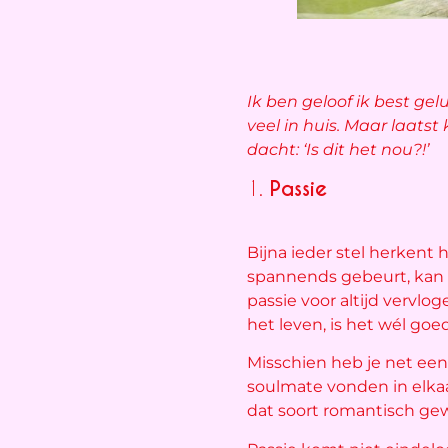
Ik ben geloof ik best gel
veel in huis. Maar laatst
dacht: ‘Is dit het nou?!’
1.
Passie
Bijna ieder stel herkent h
spannends gebeurt, kan h
passie voor altijd vervlog
het leven, is het wél go
Misschien heb je net ee
soulmate vonden in elkaar.
dat soort romantisch gew