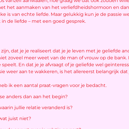
os vanzelf aanwaaien, hoe graag we dat ook zouden wil
met het aanmaken van het verliefdheidshormoon en da
ake is van echte liefde. Maar gelukkig kun je de passie
k in de liefde – met een goed gesprek.
zijn, dat je je realiseert dat je je leven met je geliefde 
 niet zoveel meer weet van de man of vrouw op de bank. D
e speelt. En dat je je afvraagt of je geliefde wel geïnteres
e weer aan te wakkeren, is het allereerst belangrijk dat
heb ik een aantal praat-vragen voor je bedacht.
e fase anders dan aan het begin?
aarin jullie relatie veranderd is?
at juist niet?