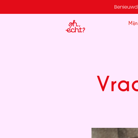
Benieuwd 
Mijn
Vra