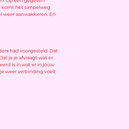
len. Op een gegeven
n komt het simpelweg
 wel weer aanwakkeren. En
anders had voorgesteld. Dat
at je je afvraagt wat er
seerd is in wat er in jóúw
 je weer verbinding voelt