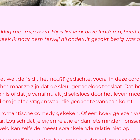
ukkig met mijn man. Hij is lief voor onze kinderen, hee
 keek ik naar hem terwijl hij onderuit gezakt bezig was op
et wel, de ‘Is dit het nou?!’ gedachte. Vooral in deze cor
et maar zo zijn dat de sleur genadeloos toeslaat. Dat b
en is of dat je vanaf nu altijd seksloos door het leven moe
ed om je af te vragen waar die gedachte vandaan komt.
n romantische comedy gekeken. Of een boek gelezen wa
 Logisch dat je eigen relatie er dan iets minder florissant
eld kan zelfs de meest sprankelende relatie niet op.