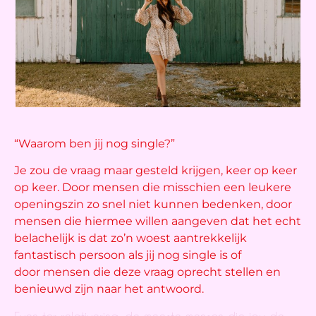
“Waarom ben jij nog single?”
Je zou de vraag maar gesteld krijgen, keer op keer
op keer. Door mensen die misschien een leukere
openingszin zo snel niet kunnen bedenken, door
mensen die hiermee willen aangeven dat het echt
belachelijk is dat zo’n woest aantrekkelijk
fantastisch persoon als jij nog single is of
door mensen die deze vraag oprecht stellen en
benieuwd zijn naar het antwoord.