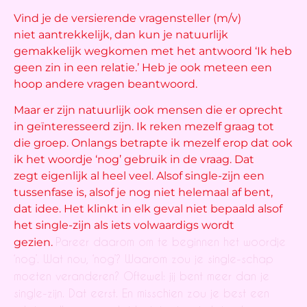
Vind je de versierende vragensteller (m/v)
niet aantrekkelijk, dan kun je natuurlijk
gemakkelijk wegkomen met het antwoord ‘Ik heb
geen zin in een relatie.’ Heb je ook meteen een
hoop andere vragen beantwoord.
Maar er zijn natuurlijk ook mensen die er oprecht
in geïnteresseerd zijn. Ik reken mezelf graag tot
die groep. Onlangs betrapte ik mezelf erop dat ook
ik het woordje ‘nog’ gebruik in de vraag. Dat
zegt eigenlijk al heel veel. Alsof single-zijn een
tussenfase is, alsof je nog niet helemaal af bent,
dat idee. Het klinkt in elk geval niet bepaald alsof
het single-zijn als iets volwaardigs wordt
Pareer daarom om te beginnen het woordje
gezien.
‘nog’. Wat nou,
‘nog’? Waarom zou je single-schap
moeten veranderen? Oftewel: jij bent meer dan
je
single-zijn. Dat eerst. En misschien zou je best een