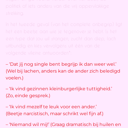
politiek of iets anders van die vrij
oppervlakkige
strekking.
In het tweede geval (van het complete onbegrip) ligt
het een beetje aan wie je tegenover je hebt. Is het
een type dat jou wil stangen, zucht dan diep, lach
uitbundig en kies vervolgens uit één van de
volgende vileine antwoorden*:
– ‘Dat jíj nog single bent begrijp ik dan weer wel.’
(Wel bij lachen, anders kan de ander zich beledigd
voelen.)
– ‘Ik vind gezinnen kleinburgerlijke tuttigheid.’
(Zo, einde gesprek.)
– ‘Ik vind mezelf te leuk voor een ander.’
(Beetje narcistisch, maar schrikt wel fijn af.)
– ‘Niemand wil mij!’ (Graag dramatisch bij huilen en