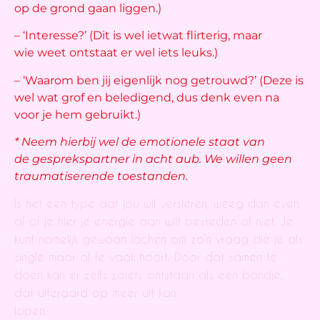
op de grond gaan liggen.)
– ‘Interesse?’ (Dit is wel ietwat flirterig, maar
wie weet ontstaat er wel iets leuks.)
– ‘Waarom ben jij eigenlijk nog getrouwd?’ (Deze is
wel wat grof en beledigend, dus denk even na
voor je hem gebruikt.)
* Neem hierbij wel de emotionele staat van
de gesprekspartner in acht aub. We willen geen
traumatiserende toestanden.
Is het een type dat jou wil versieren, weeg dan even
af of je hier je energie aan wilt besteden of niet. Je
kunt namelijk gewoon lachen om zo’n vraag die je als
single maar al te vaak hoort. Door dat samen te
doen kan er zelfs zoiets ontstaan als een bondje,
dat uiteraard op meer uit kan
lopen.