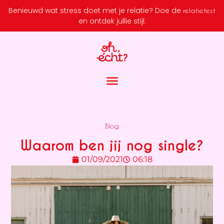
Benieuwd wat stress doet met je relatie?
Doe de
relatietest
en ontdek jullie stijl.
Blog
Waarom ben jij nog single?
01/09/2021
06:18