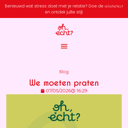
Benieuwd wat stress doet met je relatie?
Doe de
relatietest
en ontdek jullie stijl.
Blog
We moeten praten
07/05/2026
16:29