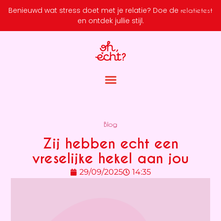
Benieuwd wat stress doet met je relatie?
Doe de
relatietest
en ontdek jullie stijl.
Blog
Zij hebben echt een
vreselijke hekel aan jou
29/09/2025
14:35