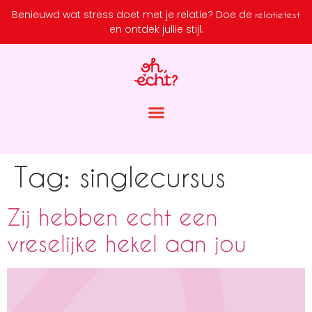
Benieuwd wat stress doet met je relatie?
Doe de
relatietest
en ontdek jullie stijl.
Tag:
singlecursus
Zij hebben echt een
vreselijke hekel aan jou