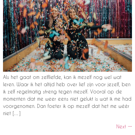
Als het gaat om zelfliefde, kan ik mezelf nog wel wat
leren. Waar ik het altijd heb over lief zijn voor jezelf, ben
ik zelf regelmatig streng tegen mezelf. Vooral op de
momenten dat me weer eens niet gelukt is wat ik me had
voorgenomen. Dan foeter ik op mezelf dat het me wéér
niet […]
Next
→