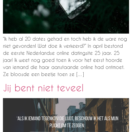
“Ik heb al 20 dates gehad en toch heb ik de ware nog
niet gevonden! Wat doe ik verkeerd?” In april bestond
de eerste Nederlandse online datingsite 25 jaar. 25
jaar! Ik weet nog goed toen ik voor het eerst hoorde
van iemand die haar aanstaande online had ontmoet.
Ze bloosde een beetje toen ze […]
Jij bent niet teveel