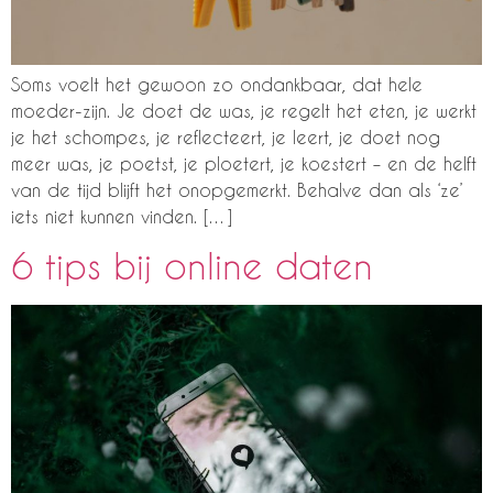
Soms voelt het gewoon zo ondankbaar, dat hele
moeder-zijn. Je doet de was, je regelt het eten, je werkt
je het schompes, je reflecteert, je leert, je doet nog
meer was, je poetst, je ploetert, je koestert – en de helft
van de tijd blijft het onopgemerkt. Behalve dan als ‘ze’
iets niet kunnen vinden. […]
6 tips bij online daten