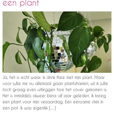
een plant
Ja, het is echt waar: ik drink thee met mijn plant. Maar
voor jullie me nu allemaal gaan plantshamen, wil ik jullie
toch graag even uitleggen hoe het zover gekomen is.
Het is inmiddels alweer bijna vijf jaar geleden. Ik kreeg
een plant voor mijn verjaardag. Een eenzame stek in
een pot. Ik was eigenlijk […]